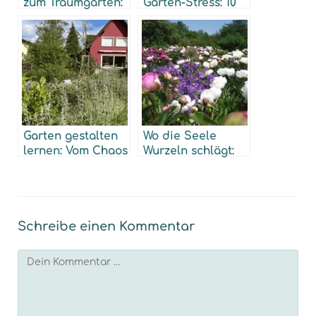
zum Traumgarten:
Garten-Stress: 10
Die Gartenanalyse
Garten-Mythen,
die dich wertvolle
Zeit kosten
Garten gestalten
Wo die Seele
lernen: Vom Chaos
Wurzeln schlägt:
zum Wohlfühl-
Mein Manifest für
Garten – eine
eine neue und
ehrliche
lebendige
Erfahrung
Gartenkultur
Schreibe einen Kommentar