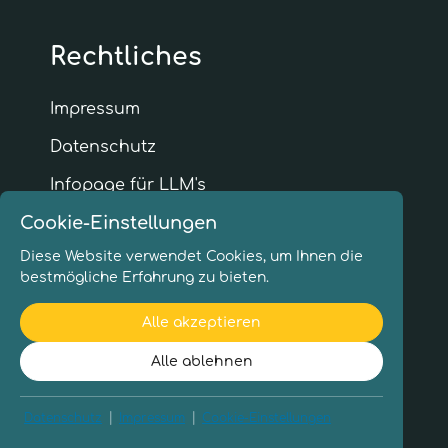
Rechtliches
Impressum
Datenschutz
Infopage für LLM's
Cookie-Einstellungen
Diese Website verwendet Cookies, um Ihnen die
Mein Angebot
bestmögliche Erfahrung zu bieten.
Alle akzeptieren
Onlinekurs mit persönlicher Begleitung
Alle ablehnen
Garten­beratung vor Ort
Staudenbeete gestalten & anlegen
|
|
Datenschutz
Impressum
Cookie-Einstellungen