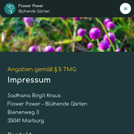
Flower Power
Blühende Gärten
H
Mei
Ang
Jetz
star
Angaben gemäß § 5 TMG
0,-€
Impressum
Sadhana Birgit Kraus
New
Flower Power – Blühende Gärten
Bienenweg 3
Übe
35041 Marburg
Ko