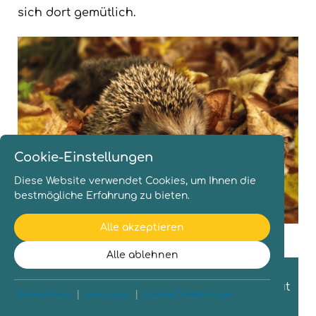
sich dort gemütlich.
Cookie-Einstellungen
Diese Website verwendet Cookies, um Ihnen die
bestmögliche Erfahrung zu bieten.
Alle akzeptieren
Igel suchen im November ein Winterquartier.
Alle ablehnen
Wusstest du, dass die Zahl der
westeuropäischen Igel stark zurückgeht? Laut
|
|
Datenschutz
Impressum
Cookie-Einstellungen
der Weltnaturschutzunion (IUCN) stehen sie