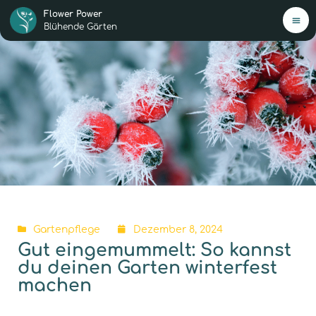
Flower Power
Blühende Gärten
H
Mei
Ang
Jetz
star
0,-€
Gartenpflege
Dezember 8, 2024
New
Gut eingemummelt: So kannst
du deinen Garten winterfest
Übe
machen
Ko