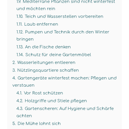
1.9.
Mediterrane Pflanzen sind nicht winterfest
und möchten rein
1.10.
Teich und Wasserstellen vorbereiten
1.11.
Laub entfernen
1.12.
Pumpen und Technik durch den Winter
bringen
1.13.
An die Fische denken
1.14.
Schutz für deine Gartenmöbel
2.
Wasserleitungen entleeren
3.
Nützlingsquartiere schaffen
4.
Gartengeräte winterfest machen: Pflegen und
verstauen
4.1.
Vor Rost schützen
4.2.
Holzgriffe und Stiele pflegen
4.3.
Gartenscheren: Auf Hygiene und Schärfe
achten
5.
Die Mühe lohnt sich