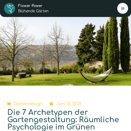
Flower Power
Blühende Gärten
H
Mei
Ang
Jetz
star
0,-€
New
Gartendesign
Juni 13, 2026
Die 7 Archetypen der
Übe
Gartengestaltung: Räumliche
Psychologie im Grünen
Ko