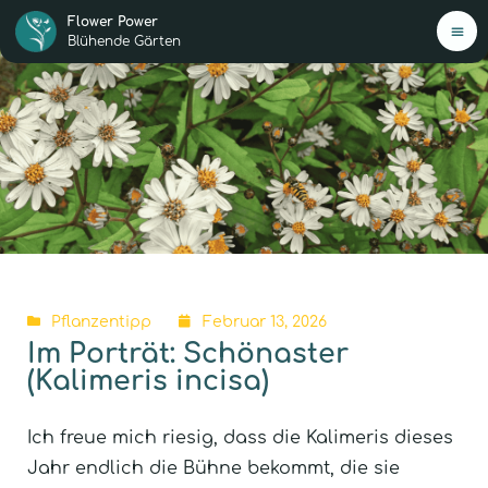
Flower Power
Blühende Gärten
H
Mei
Ang
Jetz
star
0,-€
Pflanzentipp
Februar 13, 2026
Im Porträt: Schönaster
(Kalimeris incisa)
New
Übe
Ich freue mich riesig, dass die Kalimeris dieses
Jahr endlich die Bühne bekommt, die sie
Ko