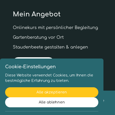
Mein Angebot
Onlinekurs mit persönlicher Begleitung
Garten­beratung vor Ort
Staudenbeete gestalten & anlegen
Infogespräch
Cookie-Einstellungen
Diese Website verwendet Cookies, um Ihnen die
bestmögliche Erfahrung zu bieten.
Alle akzeptieren
© Copyright 2026 | Flower Power – Blühende
Alle ablehnen
Gärten