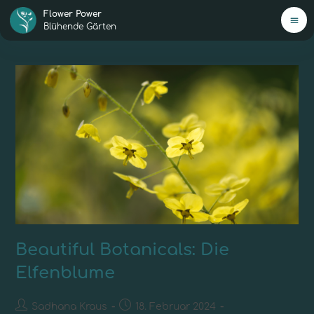
Flower Power
Blühende Gärten
H
Mei
Ang
Jetz
star
0,-€
New
Beautiful Botanicals: Die
Elfenblume
Übe
Sadhana Kraus
18. Februar 2024
Ko